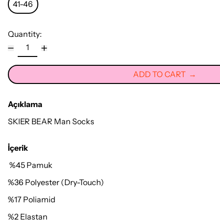
41-46
Quantity:
ADD TO CART
Açıklama
SKIER BEAR Man Socks
İçerik
%45 Pamuk
%36 Polyester (Dry-Touch)
%17 Poliamid
%2 Elastan