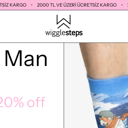
Z KARGO
•
2000 TL VE ÜZERİ ÜCRETSİZ KARGO
•
2000
 Man
20% off