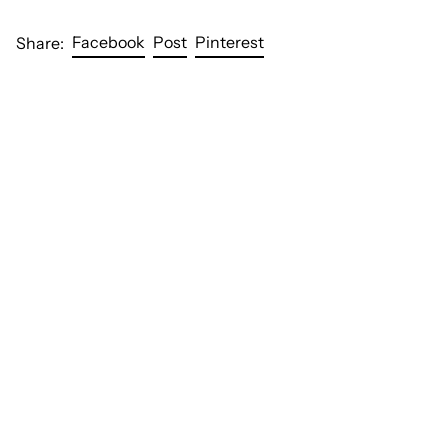
Share on Facebook
Post on X
Pin on Pinterest
Facebook
Post
Pinterest
Share: