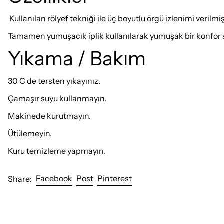
Kullanılan rölyef tekniği ile üç boyutlu örgü izlenimi verilmişt
Tamamen yumuşacık iplik kullanılarak yumuşak bir konfor 
Yıkama / Bakım
30 C de tersten yıkayınız.
Çamaşır suyu kullanmayın.
Makinede kurutmayın.
Ütülemeyin.
Kuru temizleme yapmayın.
Share on Facebook
Post on X
Pin on Pinterest
Facebook
Post
Pinterest
Share: