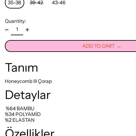
35-38
39-42
43-46
Quantity:
ADD TO CART
Tanım
Honeycomb III Çorap
Detaylar
%64 BAMBU
%34 POLYAMİD
%2 ELASTAN
Özellikler